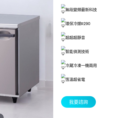
無段變頻最新科技
環保冷媒R290
超超超靜音
智能偵測技術
冷藏冷凍一機兩用
恆溫超省電
我要諮詢
m