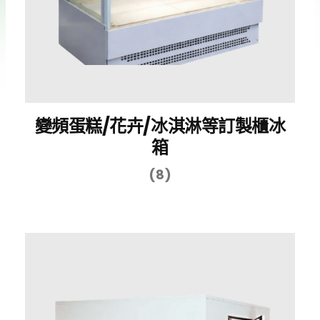
變頻蛋糕/花卉/冰淇淋等訂製櫃冰
箱
(8)