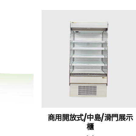
商用開放式/中島/滑門展示
櫃